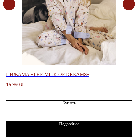
ПИЖАМА «THE MILK OF DREAMS»
П
15 990
₽
15
Купить
Подробнее