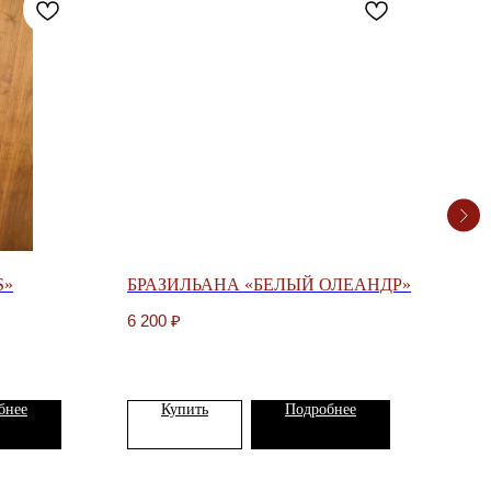
S»
БРАЗИЛЬАНА «БЕЛЫЙ ОЛЕАНДР»
БРА
6 200
₽
6 90
бнее
Купить
Подробнее